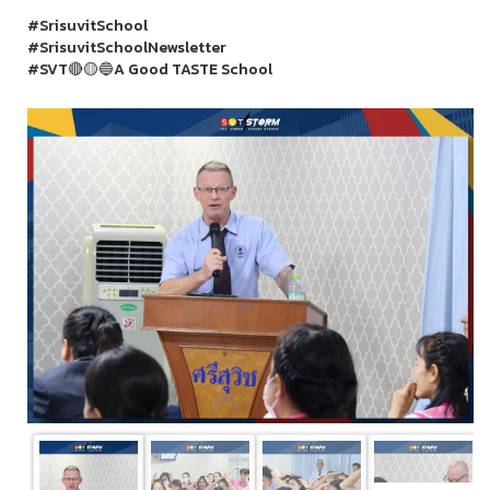
#SrisuvitSchool
#SrisuvitSchoolNewsletter
#SVT🔴🟡🔵A Good TASTE School