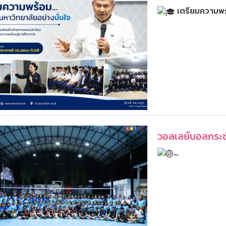
เตรียมความพร้อ
วอลเลย์บอลกระช
…