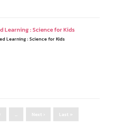
d Learning : Science for Kids
sed Learning : Science for Kids
Page
9
…
Next
Next ›
Last
Last »
page
page