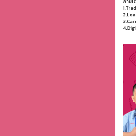
ภายใต
1.Trad
2.Lea
3.Car
4.Dig