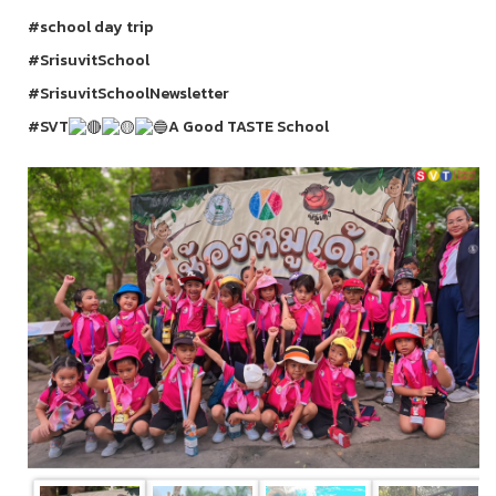
#school
day trip
#SrisuvitSchool
#SrisuvitSchoolNewsletter
#SVT
A Good TASTE School