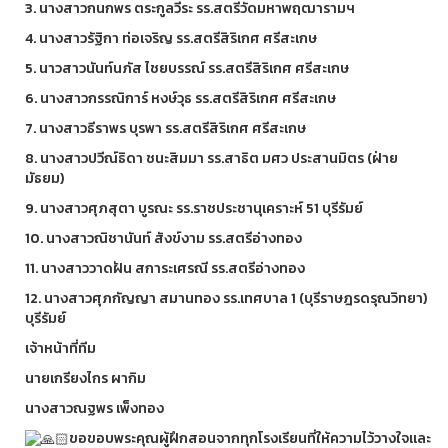
3. นางสาวกนกพร ตระกูลวีระ รร.สตรีวัดมหาพฤฒารามฯ
4. นางสาวรัฐิกา ท่อเจริญ รร.สตรีสิริเกศ ศรีสะเกษ
5. นาวสาวนันท์นภัส ไชยบรรณ์ รร.สตรีสิริเกศ ศรีสะเกษ
6. นางสาวกรรณิการ์ หงษ์วุธ รร.สตรีสิริเกศ ศรีสะเกษ
7. นางสาวธีราพร บุรพา รร.สตรีสิริเกศ ศรีสะเกษ
8. นางสาวปวีณ์ธิดา ชนะสิมมา รร.สาธิต มศว ประสานมิตร (ฝ่าย
มัธยม)
9. นางสาวศุภสุตา บูรณะ รร.ราชประชานุเคราะห์ 51 บุรีรัมย์
10. นางสาวณิชานันท์ สังข์งาม รร.สตรีอ่างทอง
11. นางสาววาดฝัน สการะเศรณี รร.สตรีอ่างทอง
12. นางสาวศุภกัญญา สมานทอง รร.เทศบาล 1 (บุรีราษฎรดรุณวิทยา)
บุรีรัมย์
เจ้าหน้าที่ทีม
นายเกรียงไกร ผากิม
นางสาวณฐพร เพ็งทอง
ขอขอบพระคุณผู้ฝึกสอนจากทุกโรงเรียนที่ให้ความไว้วางใจและ