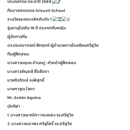
ประเทศไทย ประจำปี 2569
ทีมบาสเกตบอล Srisuvit School
รางวัลรองชนะเลิศอันดับ 1
รุ่นอายุไม่เกิน 18 ปี ประเภททีมหญิง
ผู้จัดการทีม
ดร.ประถมาภรณ์ ฟักฤกษ์ ผู้อำนวยการโรงเรียนศรีสุวิช
ทีมผู้ฝึกสอน
นางสาวนฤมล บ้านหมู่ : หัวหน้าผู้ฝึกสอน
นางสาวอัญชลี ชื่อลือชา
นายถิรวัฒน์ จงพิสุทธิ์
นายการุณ ไลทา
Mr. Armin Aquino
นักกีฬา
1. นางสาวญาณิศา ทองแสง รร.ศรีสุวิช
2. นางสาวเมธาพร ศรีสุโพธิ์ รร.ศรีสุวิช