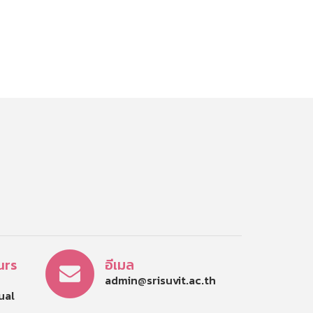
urs
อีเมล
admin@srisuvit.ac.th
tual