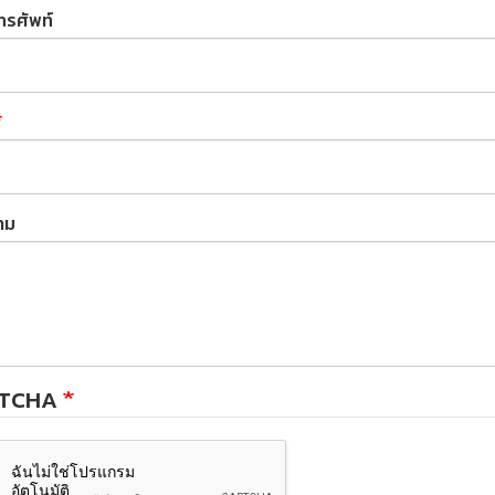
ทรศัพท์
าม
TCHA