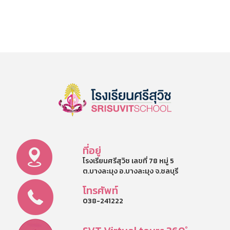
ที่อยู่
โรงเรียนศรีสุวิช เลขที่ 78 หมู่ 5
ต.บางละมุง อ.บางละมุง จ.ชลบุรี
โทรศัพท์
038-241222