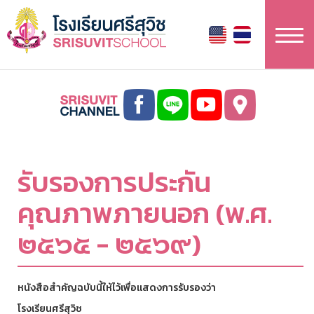
Skip
to
main
content
รับรองการประกัน
คุณภาพภายนอก (พ.ศ.
๒๕๖๕ - ๒๕๖๙)
หนังสือสำคัญฉบับนี้ให้ไว้เพื่อแสดงการรับรองว่า
โรงเรียนศรีสุวิช