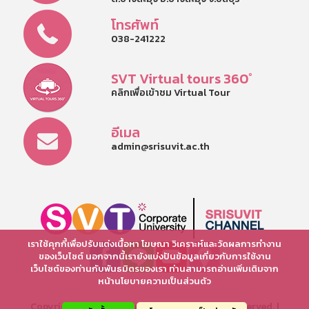
โทรศัพท์
038-241222
SVT Virtual tours 360°
คลิกเพื่อเข้าชม Virtual Tour
อีเมล
admin@srisuvit.ac.th
เราใช้คุกกี้เพื่อปรับแต่งเนื้อหา โฆษณา วิเคราะห์และวัดผลการทำงาน
ของเว็บไซต์ นอกจากนี้เรายังแบ่งปันข้อมูลเกี่ยวกับการใช้งาน
เว็บไซต์ของท่านกับพันธมิตรของเรา ท่านสามารถอ่านเพิ่มเติมจาก
หน้านโยบายความเป็นส่วนตัว
Copyright © 2025 Srisuvit School. All rights reserved. |