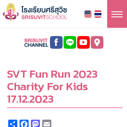
Skip
to
main
content
SVT Fun Run 2023
Charity For Kids
17.12.2023
Share
Facebook
Mastodon
Email