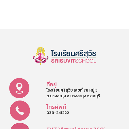
ที่อยู่
โรงเรียนศรีสุวิช เลขที่ 78 หมู่ 5
ต.บางละมุง อ.บางละมุง จ.ชลบุรี
โทรศัพท์
038-241222